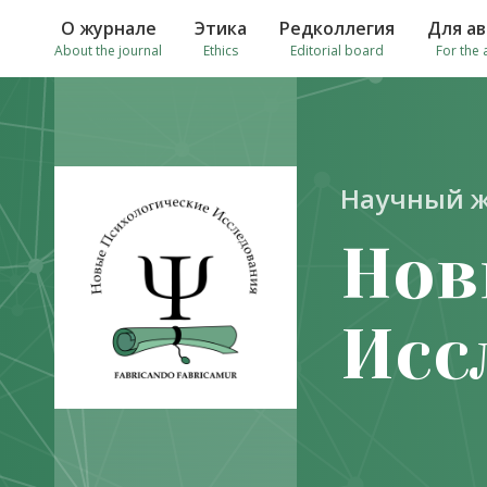
О журнале
Этика
Редколлегия
Для а
About the journal
Ethics
Editorial board
For the 
Научный 
Нов
Исс