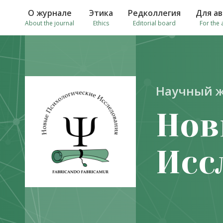
О журнале
Этика
Редколлегия
Для а
About the journal
Ethics
Editorial board
For the 
Научный 
Нов
Исс