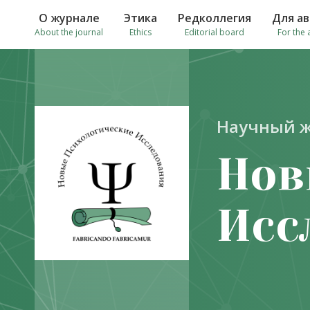
О журнале
Этика
Редколлегия
Для а
About the journal
Ethics
Editorial board
For the 
Научный 
Нов
Исс