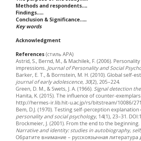
Methods and respondents….
Findings…..
Conclusion & Significance…..
Key words
Acknowledgment
References
(стиль APA)
Astrid, S., Bernd, M., & Machilek, F. (2006). Personal
impressions
. Journal of Personality and Social Psych
Barker, E. T., & Bornstein, M. H. (2010). Global self-
journal of early adolescence
,
30
(2), 205–224.
Green, D. M., & Swets, J. A. (1966).
Signal detection th
Hanita, K. (2015). The influence of counter-exemplars
http://hermes-ir.lib.hit-u.ac.jp/rs/bitstream/10086/
Bem, D.J. (1970). Testing self-perception explanatio
personality and social psychology
, 14(1), 23–31. DO
Brockmeier, J. (2001). From the end to the beginning. 
Narrative and identity: studies in autobiography, sel
Обратите внимание – русскоязычная литература д