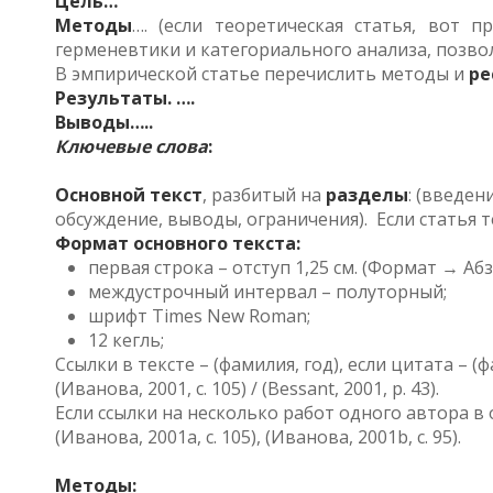
Цель…
Методы
…. (если теоретическая статья, вот 
герменевтики и категориального анализа, позво
В эмпирической статье перечислить методы и
ре
Результаты. ….
Выводы…..
Ключевые слова
:
Основной текст
, разбитый на
разделы
: (введен
обсуждение, выводы, ограничения). Если статья 
Формат основного текста:
первая строка – отступ 1,25 см. (Формат → Абз
междустрочный интервал – полуторный;
шрифт Times New Roman;
12 кегль;
Ссылки в тексте – (фамилия, год), если цитата – (ф
(Иванова, 2001, с. 105) / (Bessant, 2001, p. 43).
Если ссылки на несколько работ одного автора в 
(Иванова, 2001a, с. 105), (Иванова, 2001b, с. 95).
Методы: