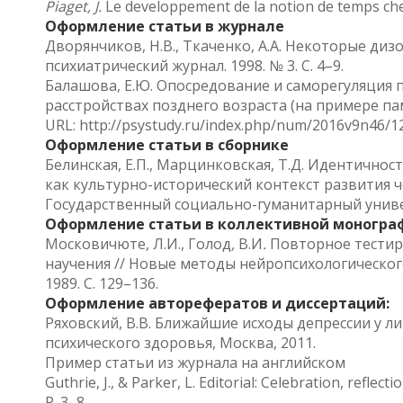
Piaget, J.
Le developpement de la notion de temps chez 
Оформление статьи в журнале
Дворянчиков, Н.В., Ткаченко, А.А. Некоторые ди
психиатрический журнал. 1998. № 3. С. 4–9.
Балашова, Е.Ю. Опосредование и саморегуляция
расстройствах позднего возраста (на примере памя
URL: http://psystudy.ru/index.php/num/2016v9n46/1
Оформление статьи в сборнике
Белинская, Е.П., Марцинковская, Т.Д. Идентично
как культурно-исторический контекст развития че
Государственный социально-гуманитарный универс
Оформление статьи в коллективной моногра
Московичюте, Л.И., Голод
,
В.И
.
Повторное тестиро
научения // Новые методы нейропсихологического 
1989. С. 129–136.
Оформление авторефератов и диссертаций:
Ряховский, В.В. Ближайшие исходы депрессии у ли
психического здоровья, Москва, 2011.
Пример статьи из журнала на английском
Guthrie, J., & Parker, L. Editorial: Celebration, reflect
P. 3–8.