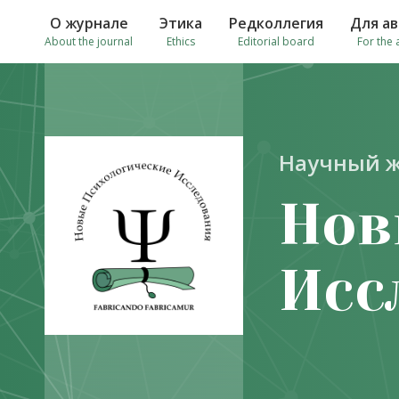
О журнале
Этика
Редколлегия
Для а
About the journal
Ethics
Editorial board
For the 
Научный 
Нов
Исс