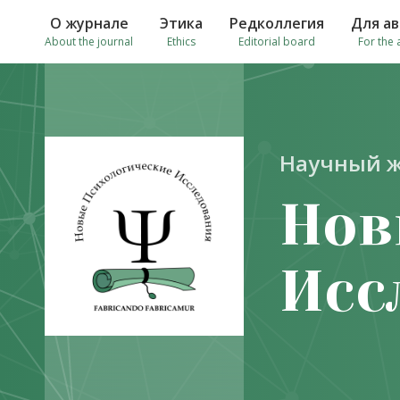
О журнале
Этика
Редколлегия
Для а
About the journal
Ethics
Editorial board
For the 
Научный 
Нов
Исс